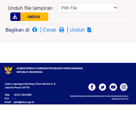
Unduh file lampiran
Bagikan di
| Cetak
|
Unduh
KEMENTERIAN KOORDINATOR BIDANG PEREKONOMIAN
REPUBLIK INDONESIA
Jalan Lapangan Banteng Timur Nomor 2-4,
Jakarta Pusat 10710
Telp : (021) 3521885
KEMENTERIAN KOORDINATOR BIDANG PEREKONOMIAN REPUBLIK
Fax : -
INDONESIA © 2019
Email : ppid@ekon.go.id