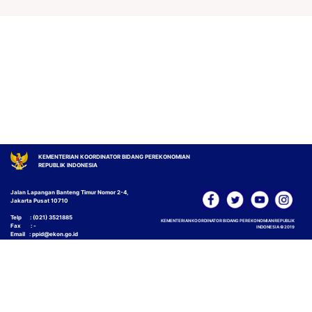
KEMENTERIAN KOORDINATOR BIDANG PEREKONOMIAN
REPUBLIK INDONESIA
Jalan Lapangan Banteng Timur Nomor 2-4,
Jakarta Pusat 10710
Telp : (021) 3521885
KEMENTERIAN KOORDINATOR BIDANG PEREKONOMIAN REPUBLIK
Fax : -
INDONESIA © 2019
Email : ppid@ekon.go.id